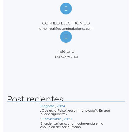
CORREO ELECTRÓNICO
gmonreal@becomingbalance.com
Teléfono
+34 692 949 100
Post recientes
9 agosto , 2024
¿Que es la PsicoNeuroInmunología? ¿En qué
puede ayudarte?
18 noviembre , 2023
El sedentarismo, una incoherencia en la
evolución del ser humano