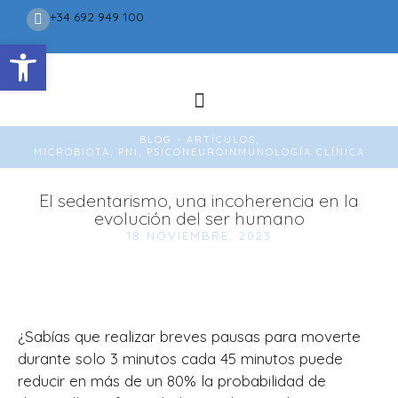
+34 692 949 100
Abrir barra de herramientas
BLOG - ARTÍCULOS,
MICROBIOTA
,
PNI
,
PSICONEUROINMUNOLOGÍA CLÍNICA
El sedentarismo, una incoherencia en la
evolución del ser humano
18 NOVIEMBRE, 2023
¿Sabías que realizar breves pausas para moverte
durante solo 3 minutos cada 45 minutos puede
reducir en más de un 80% la probabilidad de